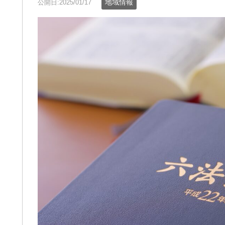
地域情報
公開日:2025/01/17
通事故の件で遠藤さんにお世話に
この度は、夫の労災で会
りました。丁寧かつ迅速に対応し
談交渉で申先生、遠藤先
いただき、安心してお任せできま
世話になりました。
た。LINEで気軽に連絡が取れるのも
夫は高所から転落したた
利でした。ありがとうございまし
が激しく、理解力が低下
きを読む
続きを読む
。
から、会社側は
成年後見人を立てる様要
したが、私はこの制度が
出来ずご相談しました。
お二人の先生はわざわざ
いて下さり、夫の状態を
年後見人を立てる必要は
断して下さり、渋る会社
強く交渉して下さり、損
会社側の提示よりも大幅
ていただきました。
申先生、遠藤先生には本
ております。
労災でお困りの方にはぜ