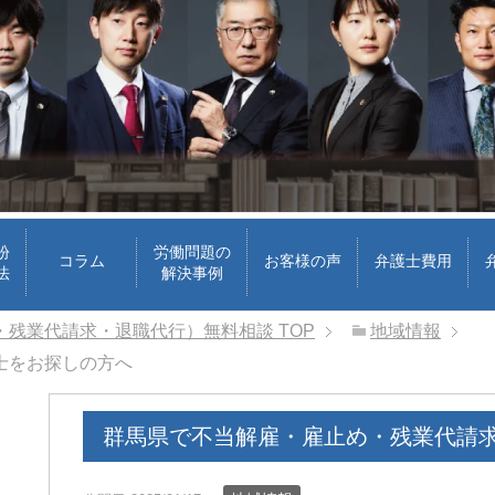
紛
労働問題の
コラム
お客様の声
弁護士費用
法
解決事例
・残業代請求・退職代行）無料相談
TOP
地域情報
士をお探しの方へ
群馬県で不当解雇・雇止め・残業代請
ri
cheeboo
1 か月 前
1 か月 前