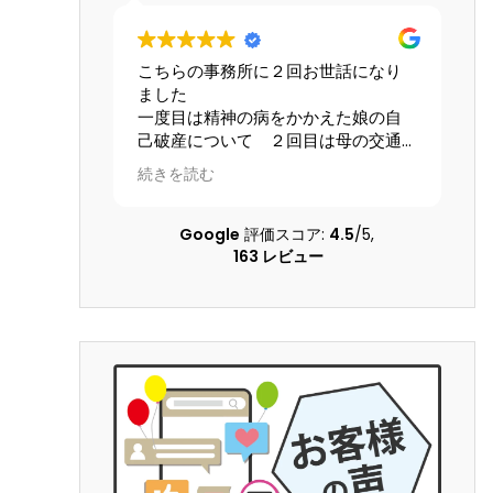
世話になり
星4.5とします。
交
離婚及び婚姻費用、養育費、不倫な
な
えた娘の自
どについて、女性の為にテクニッ
て
は母の交通
ク、個人的感想を参考にと書きま
し
 こちらの
す。大宮駅前から少し歩いた大きな
便
続きを読む
続
配慮のある
ビルの13階にあります。事務な受付担
た
話になりま
当はとても良いです。自分の担当を
的負担も軽
してもらった弁護士さんは、平栗弁
Google
評価スコア:
4.5
/5,
ることがで
護士です。LINEのレスポンスは良いで
163 レビュー
ています
すが、沢山掛け持ちしているのでLINE
の返信の言葉が冷たいです。しか
し、調停になると人が変わった様に
別人になります。あまり機嫌悪そう
なら、ヤオコーの安いかりん糖か、
栄養ドリンク1本あげれば優しくなり
ます！！そして、夫の不倫、不定行
為については、証拠のハードルが高
いのできちんと用意もしくは、
YouTubeで｢ダンベルHERO｣を見る