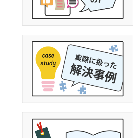
とわかりやすいです。感情論は有効
ではなく完全なる証拠一択と、弁護
士の力量によると思います。ですの
で文章で端的に経緯をまとめ持参し
ていくと有効かつ便利です。チャッ
トGPやGemini使って文字起こしを私
は勧めます。埼玉県民であれば、ア
デ○ーレさんより完全にいいです。支
払った金額に対して今回の結果は私
にとって完全なるWinです。ただ、証
拠、何を争いたいかを明確にし、自
分でも勉強する必要はあります。弁
護士に丸投げはできないです。26年
４月からの法改正で本当に良かった
です。子供の為にハードルが高いと
断念せず、精神、不貞、金銭、仕事
の為に泣き寝入り、子供の親権だけ
など思わず、一度相談をするべきで
す。人生は一度きりです。丁か半か
の勝負にでてもいいと思います。あ
とは平栗弁護士に丸投げでよいです