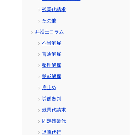
残業代請求
その他
弁護士コラム
不当解雇
普通解雇
整理解雇
懲戒解雇
雇止め
労働審判
残業代請求
固定残業代
退職代行