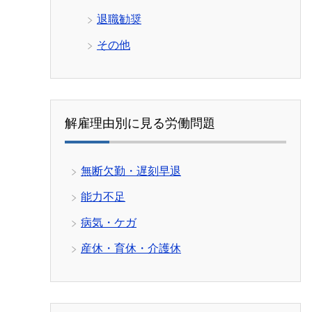
退職勧奨
その他
解雇理由別に見る労働問題
無断欠勤・遅刻早退
能力不足
病気・ケガ
産休・育休・介護休