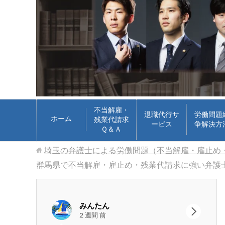
不当解雇・
退職代行サ
労働問題
ホーム
残業代請求
ービス
争解決方
Ｑ＆Ａ
埼玉の弁護士による労働問題（不当解雇・雇止め
群馬県で不当解雇・雇止め・残業代請求に強い弁護
google ok
2 週間 前