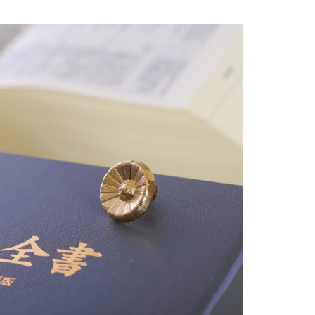
社側との示
追突事故を起こされたのですが…保険
こ
生に大変お
で弁護士特約に入っているのにもか
変
かわらず自分で対応していました…痛
LI
め脳の損傷
みが消えていないのに通院を相手保
分
している事
険会社に切られてしまった為…自分の
で
続きを読む
続
入っている保険会社に相談した所こ
時
求してきま
ちらのグリーンリーフ法律事務所を
議
どうも納得
紹介して頂いて、申先生に話を聞い
が
て貰いました。
終
自宅に出向
弁護士の先生に相談するって何と言
遠
確認し「成
うか敷居が高いと言うか…ためらいみ
す
ない」と判
たいな気持ちが有りましたが…何で最
本
側とも粘り
初からお願いしなかったのかと後悔
害賠償金も
する程普通に相談にのって頂けまし
に上乗せし
た。
こちらの申先生のお陰で慰謝料も個
当に感謝し
人対応では出ないであろう金額を出
して貰え、病院にも心配せず通院出
ひ
来る様になり今はまだ療養中ですが