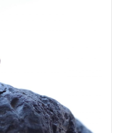
度は、夫の労災で会社側との示
追突事故を起こされたのです
渉で申先生、遠藤先生に大変お
で弁護士特約に入っている
になりました。
かわらず自分で対応していま
高所から転落したため脳の損傷
みが消えていないのに通院
しく、理解力が低下している事
険会社に切られてしまった為
読む
続きを読む
、会社側は
入っている保険会社に相談
後見人を立てる様要求してきま
ちらのグリーンリーフ法律
が、私はこの制度がどうも納得
紹介して頂いて、申先生に
ずご相談しました。
て貰いました。
人の先生はわざわざ自宅に出向
弁護士の先生に相談するっ
下さり、夫の状態を確認し「成
うか敷居が高いと言うか…た
見人を立てる必要はない」と判
たいな気持ちが有りましたが
て下さり、渋る会社側とも粘り
初からお願いしなかったの
交渉して下さり、損害賠償金も
する程普通に相談にのって
側の提示よりも大幅に上乗せし
た。
ただきました。
こちらの申先生のお陰で慰
生、遠藤先生には本当に感謝し
人対応では出ないであろう
ります。
して貰え、病院にも心配せ
でお困りの方にはぜひ
来る様になり今はまだ療養