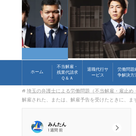
不当解雇・
退職代行サ
労働問題
ホーム
残業代請求
ービス
争解決方
Ｑ＆Ａ
埼玉の弁護士による労働問題（不当解雇・雇止め
解雇された、または、解雇予告を受けたときに、ま
みんたん
google ok
1 週間 前
2 週間 前