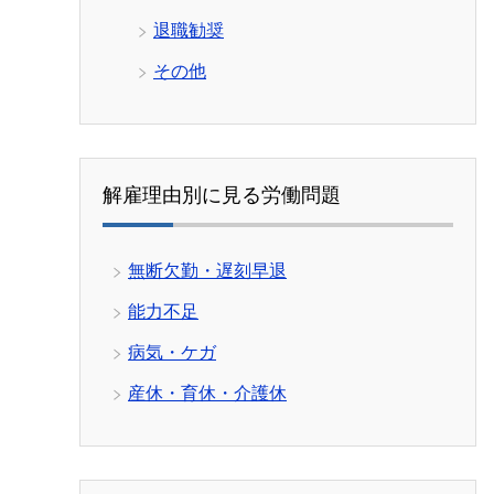
退職勧奨
その他
解雇理由別に見る労働問題
無断欠勤・遅刻早退
能力不足
病気・ケガ
産休・育休・介護休