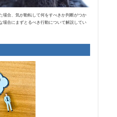
ーンリーフ法律事務所をお勧め
大分良くなってきています
す。
交通事故で弁護士特約に入
のであれば迷わず初めから
た場合、気が動転して何をすべきか判断がつか
先生にお願いした方が良い
な場合にまずとるべき行動について解説してい
何もないのが1番ですが…何
こちらで相談させて頂けた
ます。