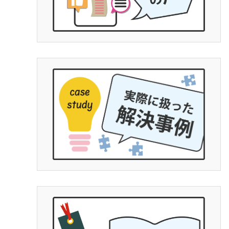
とわかりやすいです。感情
ではなく完全なる証拠一択
士の力量によると思います
で文章で端的に経緯をまと
ていくと有効かつ便利です
トGPやGemini使って文字
は勧めます。埼玉県民であ
デ○ーレさんより完全にいい
払った金額に対して今回の
にとって完全なるWinです
拠、何を争いたいかを明確
分でも勉強する必要はあり
護士に丸投げはできないです
４月からの法改正で本当に
です。子供の為にハードル
断念せず、精神、不貞、金
の為に泣き寝入り、子供の
など思わず、一度相談をす
す。人生は一度きりです。
の勝負にでてもいいと思い
とは平栗弁護士に丸投げで