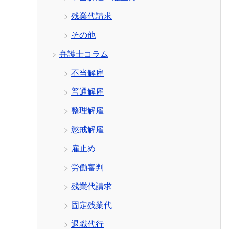
残業代請求
その他
弁護士コラム
不当解雇
普通解雇
整理解雇
懲戒解雇
雇止め
労働審判
残業代請求
固定残業代
退職代行