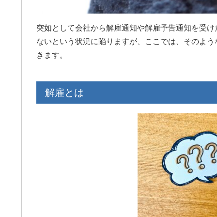
論は有効
グリ
と、弁護
しま
。ですの
突如として会社から解雇通知や解雇予告通知を受け
め持参し
ないという状況に陥りますが、ここでは、そのよう
。チャッ
きます。
起こしを私
れば、ア
です。支
結果は私
解雇とは
。ただ、証
にし、自
ます。弁
。26年
良かった
が高いと
銭、仕事
親権だけ
るべきで
丁か半か
ます。あ
よいです