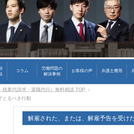
紛
労働問題の
コラム
お客様の声
弁護士費用
法
解決事例
・残業代請求・退職代行）無料相談
TOP
ずとるべき行動
解雇された、または、解雇予告を受け
ri
3 週間 前
3