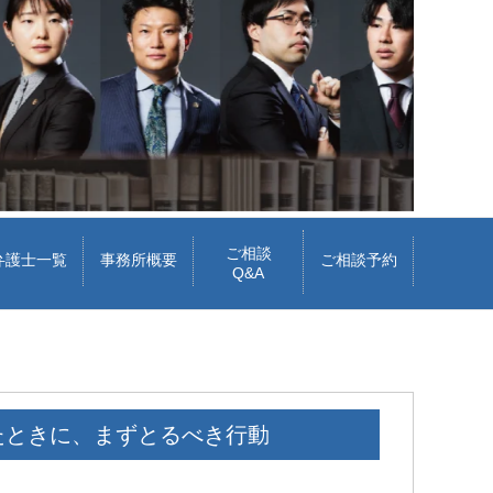
ご相談
弁護士一覧
事務所概要
ご相談予約
Q&A
たときに、まずとるべき行動
cheeboo
Iトシ
 週間 前
1 か月 前