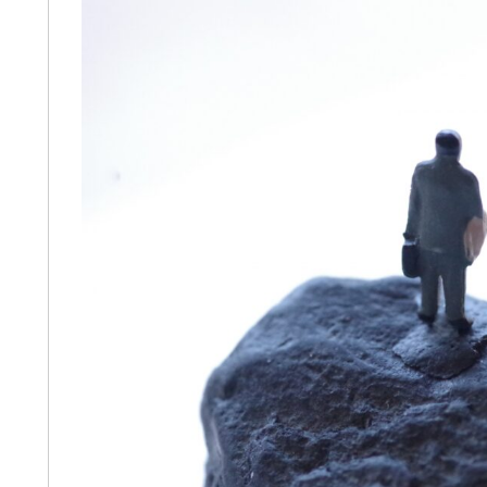
交通事故の件で遠藤さんにお世話に
この
、不倫な
なりました。丁寧かつ迅速に対応し
談交
クニッ
ていただき、安心してお任せできま
世話
書きま
した。LINEで気軽に連絡が取れるのも
夫は
た大きな
便利でした。ありがとうございまし
が激
続きを読む
続きを
務な受付担
た。
から
の担当を
成年
、平栗弁
した
スは良いで
出来
でLINE
お二
。しか
いて
った様に
年後
嫌悪そう
断し
ん糖か、
強く
しくなり
会社
、不定行
てい
ドルが高
申先
は、
てお
O｣を見る
労災