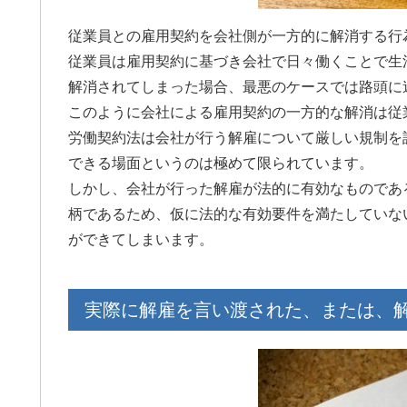
か当たり
従業員との雇用契約を会社側が一方的に解消する行
探すテク
従業員は雇用契約に基づき会社で日々働くことで生
所のアン
せて頂き
解消されてしまった場合、最悪のケースでは路頭に
ば幸いで
このように会社による雇用契約の一方的な解消は従
を押して
労働契約法は会社が行う解雇について厳しい規制を
の女性に
くお願い
できる場面というのは極めて限られています。
しかし、会社が行った解雇が法的に有効なものであ
柄であるため、仮に法的な有効要件を満たしていな
ができてしまいます。
実際に解雇を言い渡された、または、