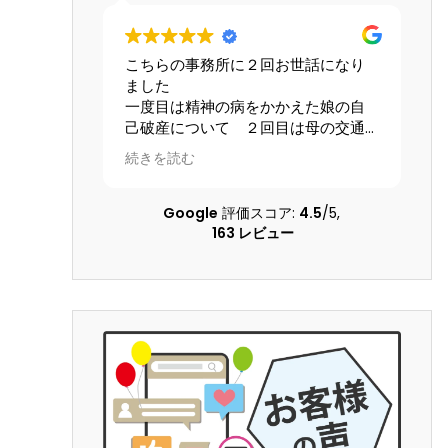
らの事務所に２回お世話になり
星4.5とします。
た
離婚及び婚姻費用、養育費
目は精神の病をかかえた娘の自
どについて、女性の為にテ
産について ２回目は母の交通
ク、個人的感想を参考にと
の賠償請求について こちらの
す。大宮駅前から少し歩い
を読む
続きを読む
を理解してくださる配慮のある
ビルの13階にあります。事
士さんに本当にお世話になりま
当はとても良いです。自分
 大変な問題を精神的負担も軽
してもらった弁護士さんは
Google
評価スコア:
4.5
/5,
ていただき乗り越えることがで
護士です。LINEのレスポン
163 レビュー
した 本当に感謝しています
すが、沢山掛け持ちしているの
の返信の言葉が冷たいです
し、調停になると人が変わ
別人になります。あまり機
なら、ヤオコーの安いかり
栄養ドリンク1本あげれば優
ます！！そして、夫の不倫
為については、証拠のハー
いのできちんと用意もしく
YouTubeで｢ダンベルHER