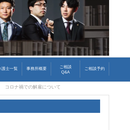
ご相談
弁護士一覧
事務所概要
ご相談予約
Q&A
コロナ禍での解雇について
cheeboo
Iトシ
3 週間 前
1 か月 前