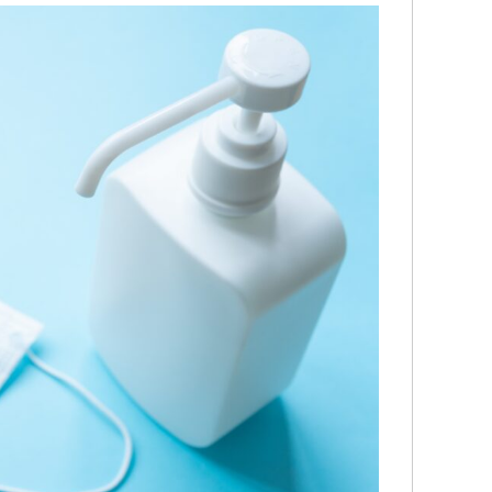
この度は、夫の労災で会社側との示
追突事故を起こさ
談交渉で申先生、遠藤先生に大変お
で弁護士特約に入
世話になりました。
かわらず自分で対
夫は高所から転落したため脳の損傷
みが消えていない
が激しく、理解力が低下している事
険会社に切られて
続きを読む
続きを読む
から、会社側は
入っている保険会
成年後見人を立てる様要求してきま
ちらのグリーンリ
したが、私はこの制度がどうも納得
紹介して頂いて、
出来ずご相談しました。
て貰いました。
お二人の先生はわざわざ自宅に出向
弁護士の先生に相
いて下さり、夫の状態を確認し「成
うか敷居が高いと
年後見人を立てる必要はない」と判
たいな気持ちが有
断して下さり、渋る会社側とも粘り
初からお願いしな
強く交渉して下さり、損害賠償金も
する程普通に相談
会社側の提示よりも大幅に上乗せし
た。
ていただきました。
こちらの申先生の
申先生、遠藤先生には本当に感謝し
人対応では出ない
ております。
して貰え、病院に
労災でお困りの方にはぜひ
来る様になり今は
グリーンリーフ法律事務所をお勧め
大分良くなってき