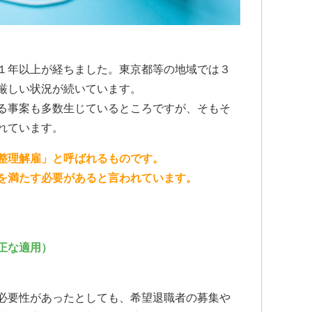
します。
交通事故で弁護士
のであれば迷わず
先生にお願いした
何もないのが1番
こちらで相談させ
１年以上が経ちました。東京都等の地域では３
ます。
厳しい状況が続いています。
る事案も多数生じているところですが、そもそ
れています。
整理解雇」と呼ばれるものです。
を満たす必要があると言われています。
正な適用）
必要性があったとしても、希望退職者の募集や