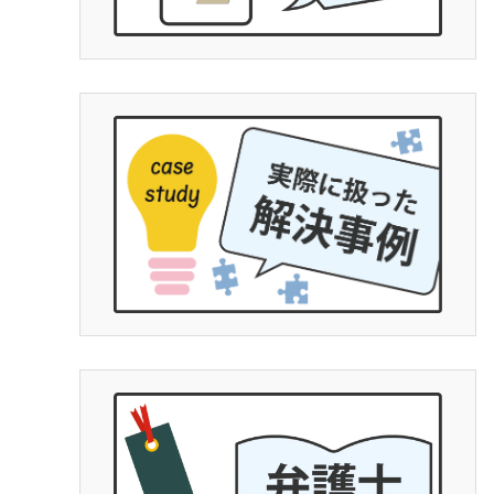
ではなく完全なる
士の力量によると
で文章で端的に経
ていくと有効かつ
トGPやGemin
は勧めます。埼玉
デ○ーレさんより
払った金額に対し
にとって完全なる
拠、何を争いたい
分でも勉強する必
護士に丸投げはで
４月からの法改正
です。子供の為に
断念せず、精神、
の為に泣き寝入り
など思わず、一度
す。人生は一度き
の勝負にでてもい
とは平栗弁護士に
(笑)