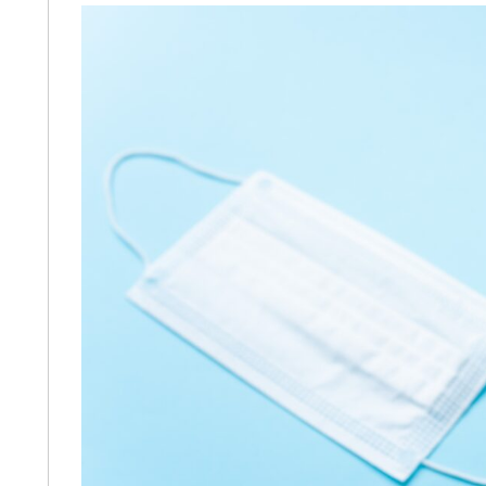
交通事故の件で遠藤さんにお世話に
、養育費、不倫な
なりました。丁寧かつ迅速に対応し
の為にテクニッ
ていただき、安心してお任せできま
参考にと書きま
した。LINEで気軽に連絡が取れるのも
少し歩いた大きな
便利でした。ありがとうございまし
続きを読む
ります。事務な受付担
た。
す。自分の担当を
士さんは、平栗弁
のレスポンスは良いで
しているのでLINE
たいです。しか
人が変わった様に
あまり機嫌悪そう
安いかりん糖か、
あげれば優しくなり
夫の不倫、不定行
拠のハードルが高
意もしくは、
ンベルHERO｣を見る
す。感情論は有効