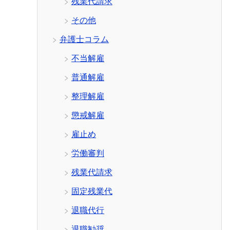
残業代請求
その他
弁護士コラム
不当解雇
普通解雇
整理解雇
懲戒解雇
雇止め
労働審判
残業代請求
固定残業代
退職代行
退職勧奨