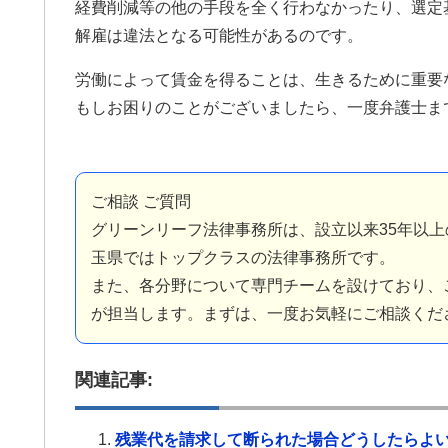
もいくつか当たり
経費削減等の他の手段を全く行わなかったり、選定
ない方は探すテク
解雇は違法となる可能性があるのです。
で、事務所のアン
こに書かせて頂き
労働によって賃金を得ることは、生きるために重要
考になれば幸いで
d ボタンを押して
もしお困りのことがございましたら、一度弁護士ま
て、沢山の女性に
す。宜しくお願い
ご相談 ご質問
グリーンリーフ法律事務所は、設立以来35年以上
玉県ではトップクラスの法律事務所です。
また、各分野について専門チームを設けており、
が担当します。まずは、一度お気軽にご相談くだ
関連記事:
残業代を請求して断られた場合どうしたらよ