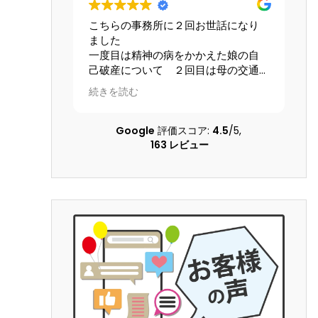
こちらの事務所に２回お世話になり
星4.5とします。
ました
離婚及び婚姻費用
一度目は精神の病をかかえた娘の自
どについて、女性
己破産について ２回目は母の交通
ク、個人的感想を
事故の賠償請求について こちらの
す。大宮駅前から
続きを読む
続きを読む
状況を理解してくださる配慮のある
ビルの13階にあ
弁護士さんに本当にお世話になりま
当はとても良いで
した 大変な問題を精神的負担も軽
してもらった弁護
Google
評価スコア:
4.5
/5,
くしていただき乗り越えることがで
護士です。LINE
163 レビュー
きました 本当に感謝しています
すが、沢山掛け持ち
の返信の言葉が冷
し、調停になると
別人になります。
なら、ヤオコーの
栄養ドリンク1本
ます！！そして、
為については、証
いのできちんと用
YouTubeで｢ダ
とわかりやすいで