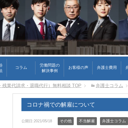
紛
労働問題の
コラム
お客様の声
弁護士費用
法
解決事例
・残業代請求・退職代行）無料相談
TOP
弁護士コラム
コロナ禍での解雇について
ri
3 週間 前
その他
不当解雇
弁護士コラム
公開日:2021/05/18