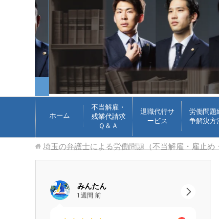
不当解雇・
退職代行サ
労働問題
ホーム
残業代請求
ービス
争解決方
Ｑ＆Ａ
埼玉の弁護士による労働問題（不当解雇・雇止め
みんたん
google ok
1 週間 前
2 週間 前