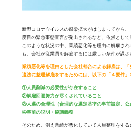
証拠一択と、弁護
思います。ですの
緯をまとめ持参し
便利です。チャッ
i使って文字起こしを私
新型コロナウイルスの感染拡大がはじまってから、
県民であれば、ア
度目の緊急事態宣言が発出されるなど、依然として
完全にいいです。支
て今回の結果は私
このような状況の中、業績悪化等を理由に解雇され
Winです。ただ、証
も、会社が従業員を解雇するには厳しい条件が課さ
かを明確にし、自
要はあります。弁
業績悪化等を理由とした会社都合による解雇は、「
きないです。26年
適法に整理解雇をするためには、以下の「４要件」
で本当に良かった
ハードルが高いと
①人員削減の必要性が存在すること
不貞、金銭、仕事
、子供の親権だけ
②解雇回避努力が尽くされていること
相談をするべきで
③人選の合理性（合理的な選定基準の事前設定、公
りです。丁か半か
④事前の説明・協議義務
いと思います。あ
丸投げでよいです
そのため、例え業績が悪化していて人員整理をする