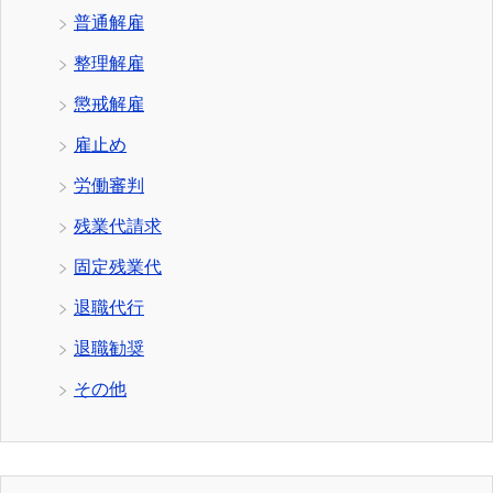
普通解雇
整理解雇
懲戒解雇
雇止め
労働審判
残業代請求
固定残業代
退職代行
退職勧奨
その他