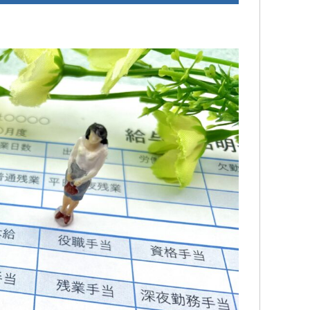
社側との示
追突事故を起こされたのですが…保険
こ
生に大変お
で弁護士特約に入っているのにもか
変
かわらず自分で対応していました…痛
LI
め脳の損傷
みが消えていないのに通院を相手保
分
している事
険会社に切られてしまった為…自分の
で
続きを読む
続
入っている保険会社に相談した所こ
時
求してきま
ちらのグリーンリーフ法律事務所を
議
どうも納得
紹介して頂いて、申先生に話を聞い
が
て貰いました。
終
自宅に出向
弁護士の先生に相談するって何と言
遠
確認し「成
うか敷居が高いと言うか…ためらいみ
す
ない」と判
たいな気持ちが有りましたが…何で最
本
側とも粘り
初からお願いしなかったのかと後悔
害賠償金も
する程普通に相談にのって頂けまし
に上乗せし
た。
こちらの申先生のお陰で慰謝料も個
当に感謝し
人対応では出ないであろう金額を出
して貰え、病院にも心配せず通院出
ひ
来る様になり今はまだ療養中ですが