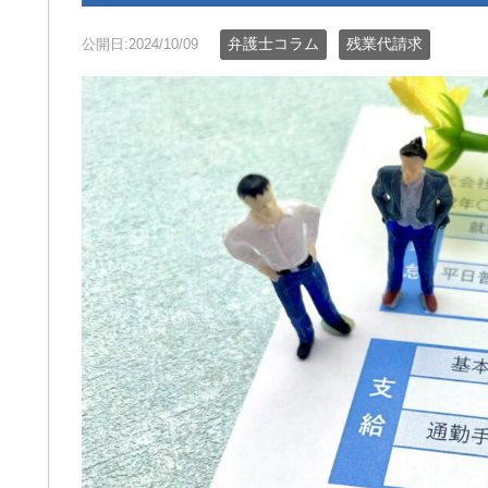
弁護士コラム
残業代請求
公開日:2024/10/09
通事故の件で遠藤さんにお世話に
この度は、夫の労災で会
りました。丁寧かつ迅速に対応し
談交渉で申先生、遠藤先
いただき、安心してお任せできま
世話になりました。
た。LINEで気軽に連絡が取れるのも
夫は高所から転落したた
利でした。ありがとうございまし
が激しく、理解力が低下
きを読む
続きを読む
。
から、会社側は
成年後見人を立てる様要
したが、私はこの制度が
出来ずご相談しました。
お二人の先生はわざわざ
いて下さり、夫の状態を
年後見人を立てる必要は
断して下さり、渋る会社
強く交渉して下さり、損
会社側の提示よりも大幅
ていただきました。
申先生、遠藤先生には本
ております。
労災でお困りの方にはぜ