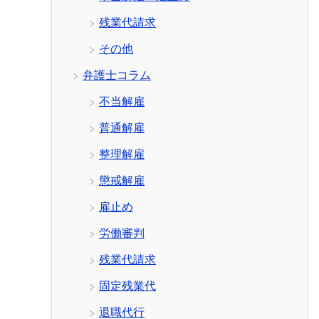
残業代請求
その他
弁護士コラム
不当解雇
普通解雇
整理解雇
懲戒解雇
雇止め
労働審判
残業代請求
固定残業代
退職代行