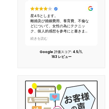
世話になり
星4.5とします。
交
離婚及び婚姻費用、養育費、不倫な
な
えた娘の自
どについて、女性の為にテクニッ
て
は母の交通
ク、個人的感想を参考にと書きま
し
 こちらの
す。大宮駅前から少し歩いた大きな
便
続きを読む
続
配慮のある
ビルの13階にあります。事務な受付担
た
話になりま
当はとても良いです。自分の担当を
的負担も軽
してもらった弁護士さんは、平栗弁
Google
評価スコア:
4.5
/5,
ることがで
護士です。LINEのレスポンスは良いで
163 レビュー
ています
すが、沢山掛け持ちしているのでLINE
の返信の言葉が冷たいです。しか
し、調停になると人が変わった様に
別人になります。あまり機嫌悪そう
なら、ヤオコーの安いかりん糖か、
栄養ドリンク1本あげれば優しくなり
ます！！そして、夫の不倫、不定行
為については、証拠のハードルが高
いのできちんと用意もしくは、
YouTubeで｢ダンベルHERO｣を見る