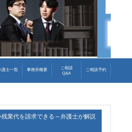
ご相談
弁護士一覧
事務所概要
ご相談予約
Q&A
い残業代を請求できる～弁護士が解説
Iトシ
1 か月 前