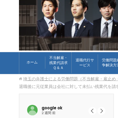
不当解雇・
退職代行サ
労働問題
ホーム
残業代請求
ービス
争解決方
Ｑ＆Ａ
埼玉の弁護士による労働問題（不当解雇・雇止め
退職後に元従業員は会社に対して未払い残業代を請
google ok
2 週間 前