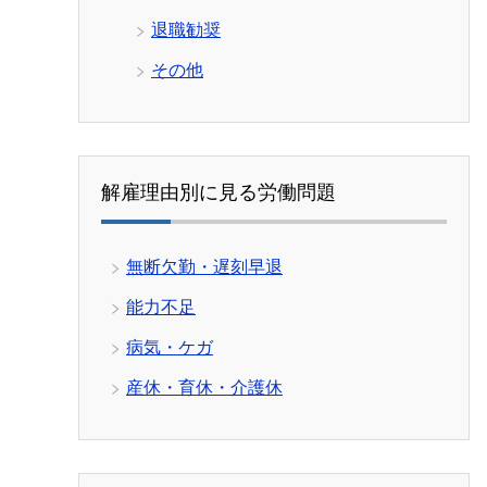
退職勧奨
その他
解雇理由別に見る労働問題
無断欠勤・遅刻早退
能力不足
病気・ケガ
産休・育休・介護休