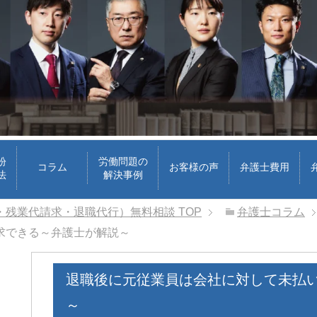
紛
労働問題の
コラム
お客様の声
弁護士費用
法
解決事例
・残業代請求・退職代行）無料相談
TOP
弁護士コラム
求できる～弁護士が解説～
退職後に元従業員は会社に対して未払
ri
cheeboo
1 か月 前
1 か月 前
～