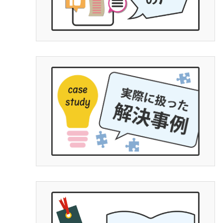
とわかりやすいです。感情論は有効
ではなく完全なる証拠一択と、弁護
士の力量によると思います。ですの
で文章で端的に経緯をまとめ持参し
ていくと有効かつ便利です。チャッ
トGPやGemini使って文字起こしを私
は勧めます。埼玉県民であれば、ア
デ○ーレさんより完全にいいです。支
払った金額に対して今回の結果は私
にとって完全なるWinです。ただ、証
拠、何を争いたいかを明確にし、自
分でも勉強する必要はあります。弁
護士に丸投げはできないです。26年
４月からの法改正で本当に良かった
です。子供の為にハードルが高いと
断念せず、精神、不貞、金銭、仕事
の為に泣き寝入り、子供の親権だけ
など思わず、一度相談をするべきで
す。人生は一度きりです。丁か半か
の勝負にでてもいいと思います。あ
とは平栗弁護士に丸投げでよいです