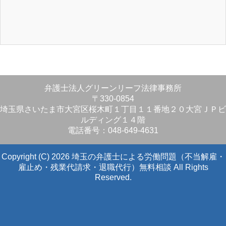
弁護士法人グリーンリーフ法律事務所
〒330-0854
埼玉県さいたま市大宮区桜木町１丁目１１番地２０大宮ＪＰビ
ルディング１４階
電話番号：048-649-4631
Copyright (C) 2026 埼玉の弁護士による労働問題（不当解雇・
雇止め・残業代請求・退職代行）無料相談
All Rights
Reserved.