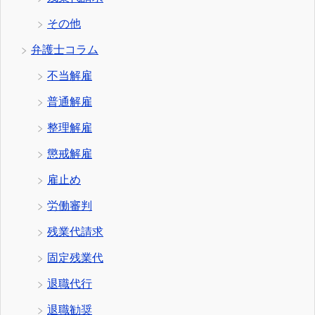
その他
弁護士コラム
不当解雇
普通解雇
整理解雇
懲戒解雇
雇止め
労働審判
残業代請求
固定残業代
退職代行
退職勧奨