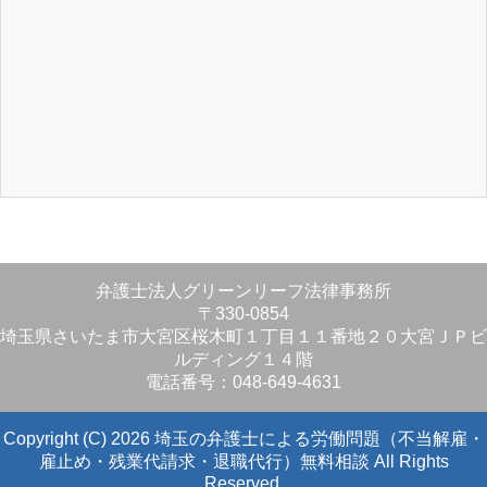
弁護士法人グリーンリーフ法律事務所
〒330-0854
埼玉県さいたま市大宮区桜木町１丁目１１番地２０大宮ＪＰビ
ルディング１４階
電話番号：048-649-4631
Copyright (C) 2026 埼玉の弁護士による労働問題（不当解雇・
雇止め・残業代請求・退職代行）無料相談
All Rights
Reserved.