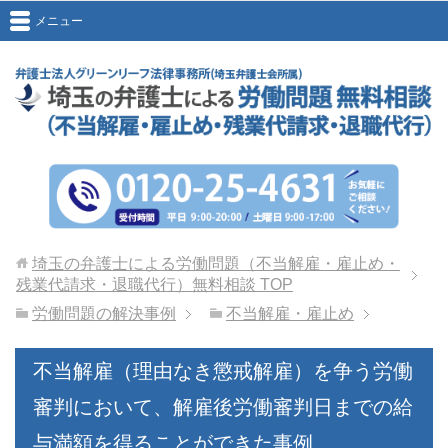
メニュー
埼玉の弁護士による労働問題（不当解雇・雇止め・
残業代請求・退職代行）無料相談
TOP
労働問題の解決事例
不当解雇・雇止め
不当解雇（理由なき懲戒解雇）を争う労働
審判において、解雇後労働審判日までの給
与満額を得ることができた事例