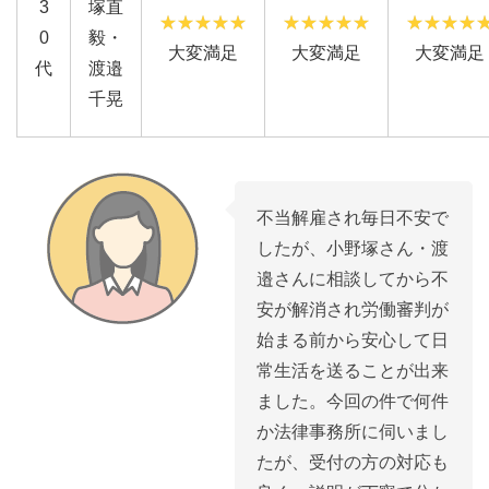
3
塚直
0
毅・
大変満足
大変満足
大変満足
代
渡邉
千晃
不当解雇され毎日不安で
したが、小野塚さん・渡
邉さんに相談してから不
安が解消され労働審判が
始まる前から安心して日
常生活を送ることが出来
ました。今回の件で何件
か法律事務所に伺いまし
たが、受付の方の対応も