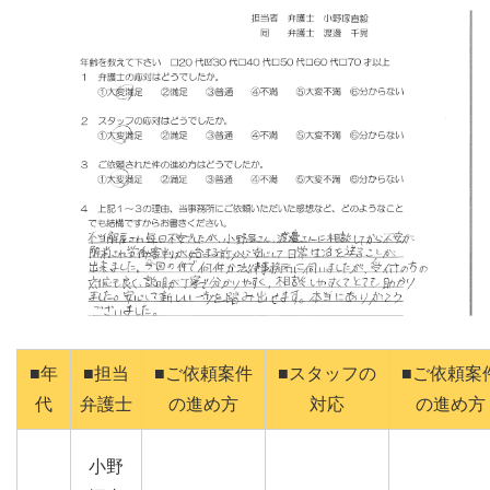
■年
■担当
■ご依頼案件
■スタッフの
■ご依頼案
代
弁護士
の進め方
対応
の進め方
小野