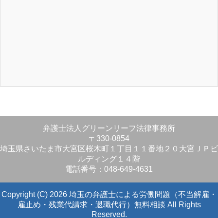
弁護士法人グリーンリーフ法律事務所
〒330-0854
埼玉県さいたま市大宮区桜木町１丁目１１番地２０大宮ＪＰビ
ルディング１４階
電話番号：048-649-4631
Copyright (C) 2026 埼玉の弁護士による労働問題（不当解雇・
雇止め・残業代請求・退職代行）無料相談
All Rights
Reserved.