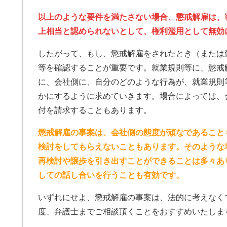
士事務所もいくつか当たり
、コネがない方は探すテク
以上のような要件を満たさない場合、懲戒解雇は、
必要なので、事務所のアン
上相当と認められないとして、権利濫用として無効
はなくここに書かせて頂き
皆様の参考になれば幸いで
ばGood ボタンを押して
したがって、もし、懲戒解雇をされたとき（または
てもらって、沢山の女性に
等を確認することが重要です。就業規則等に、懲戒
いたいです。宜しくお願い
に、会社側に、自分のどのような行為が、就業規則
。
かにするように求めていきます。場合によっては、
付を請求することもあります。
懲戒解雇の事案は、会社側の態度が頑なであること
検討をしてもらえないこともあります。そのような
再検討や譲歩を引き出すことができることは多々あ
しての話し合いを行うことも有効です。
いずれにせよ、懲戒解雇の事案は、法的に考えなく
度、弁護士までご相談頂くことをおすすめいたしま