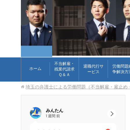
不当解雇・
退職代行サ
労働問題
ホーム
残業代請求
ービス
争解決方
Ｑ＆Ａ
埼玉の弁護士による労働問題（不当解雇・雇止め
みんたん
goog
1 週間 前
2 週間