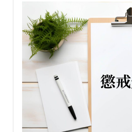
します。
交通事故の件で遠藤さんにお世
婚姻費用、養育費、不倫な
なりました。丁寧かつ迅速に対
て、女性の為にテクニッ
ていただき、安心してお任せで
的感想を参考にと書きま
した。LINEで気軽に連絡が取れる
駅前から少し歩いた大きな
便利でした。ありがとうござい
続きを読む
階にあります。事務な受付担
た。
も良いです。自分の担当を
った弁護士さんは、平栗弁
LINEのレスポンスは良いで
掛け持ちしているのでLINE
言葉が冷たいです。しか
になると人が変わった様に
ります。あまり機嫌悪そう
オコーの安いかりん糖か、
ク1本あげれば優しくなり
そして、夫の不倫、不定行
ては、証拠のハードルが高
ちんと用意もしくは、
eで｢ダンベルHERO｣を見る
やすいです。感情論は有効