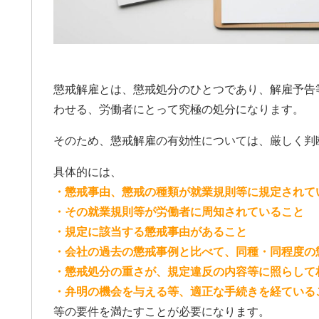
完全なる証拠一択と、弁護
によると思います。ですの
端的に経緯をまとめ持参し
有効かつ便利です。チャッ
emini使って文字起こしを私
す。埼玉県民であれば、ア
懲戒解雇とは、懲戒処分のひとつであり、解雇予告
んより完全にいいです。支
額に対して今回の結果は私
わせる、労働者にとって究極の処分になります。
全なるWinです。ただ、証
争いたいかを明確にし、自
そのため、懲戒解雇の有効性については、厳しく判
強する必要はあります。弁
げはできないです。26年
具体的には、
の法改正で本当に良かった
・懲戒事由、懲戒の種類が就業規則等に規定されて
供の為にハードルが高いと
・その就業規則等が労働者に周知されていること
、精神、不貞、金銭、仕事
き寝入り、子供の親権だけ
・規定に該当する懲戒事由があること
ず、一度相談をするべきで
・会社の過去の懲戒事例と比べて、同種・同程度の
は一度きりです。丁か半か
・懲戒処分の重さが、規定違反の内容等に照らして
でてもいいと思います。あ
弁護士に丸投げでよいです
・弁明の機会を与える等、適正な手続きを経ている
等の要件を満たすことが必要になります。