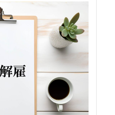
話に
この度は、夫の労災で会社側との示
追突事故を
応し
談交渉で申先生、遠藤先生に大変お
で弁護士特
きま
世話になりました。
かわらず自
のも
夫は高所から転落したため脳の損傷
みが消えて
まし
が激しく、理解力が低下している事
険会社に切
続きを読む
続きを読む
から、会社側は
入っている
成年後見人を立てる様要求してきま
ちらのグリ
したが、私はこの制度がどうも納得
紹介して頂
出来ずご相談しました。
て貰いまし
お二人の先生はわざわざ自宅に出向
弁護士の先
いて下さり、夫の状態を確認し「成
うか敷居が
年後見人を立てる必要はない」と判
たいな気持
断して下さり、渋る会社側とも粘り
初からお願
強く交渉して下さり、損害賠償金も
する程普通
会社側の提示よりも大幅に上乗せし
た。
ていただきました。
こちらの申
申先生、遠藤先生には本当に感謝し
人対応では
ております。
して貰え、
労災でお困りの方にはぜひ
来る様にな
グリーンリーフ法律事務所をお勧め
大分良くな