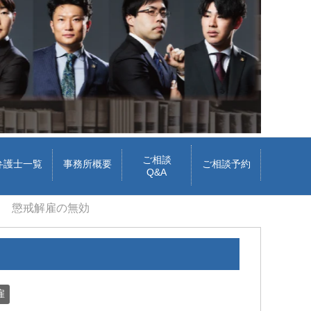
ご相談
弁護士一覧
事務所概要
ご相談予約
Q&A
懲戒解雇の無効
cheeboo
Iトシ
3 週間 前
1 か月 
雇