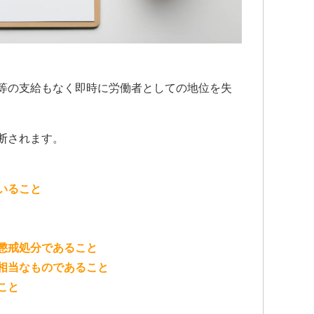
します。
交通事故で
のであれば
先生にお願
何もないの
こちらで相
ます。
等の支給もなく即時に労働者としての地位を失
断されます。
いること
懲戒処分であること
相当なものであること
こと