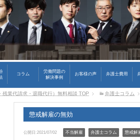
紛
労働問題の
コラム
お客様の声
弁護士費用
法
解決事例
・残業代請求・退職代行）無料相談
TOP
弁護士コラム
懲戒解雇の無効
le ok
ri
 前
3 週間 前
不当解雇
弁護士コラム
懲戒解
公開日:2021/07/02