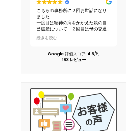
こちらの事務所に２回お世話になり
星4.5と
ました
離婚及び
一度目は精神の病をかかえた娘の自
どについ
己破産について ２回目は母の交通
ク、個人
事故の賠償請求について こちらの
す。大宮
続きを読む
続きを読む
状況を理解してくださる配慮のある
ビルの13
弁護士さんに本当にお世話になりま
当はとて
した 大変な問題を精神的負担も軽
してもら
Google
評価スコア:
4.5
/5,
くしていただき乗り越えることがで
護士です。
163 レビュー
きました 本当に感謝しています
すが、沢山
の返信の
し、調停
別人にな
なら、ヤ
栄養ドリン
ます！！
為につい
いのでき
YouTub
とわかり