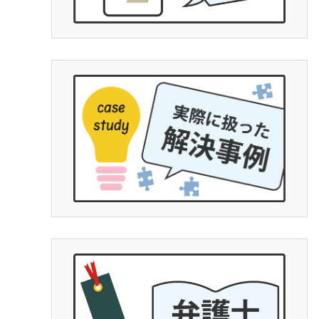
ではなく
士の力量
で文章で
ていくと
トGPやG
は勧めま
デ○ーレさ
払った金
にとって完
拠、何を
分でも勉
護士に丸投
４月から
です。子
断念せず
の為に泣
など思わ
す。人生
の勝負に
とは平栗
(笑)