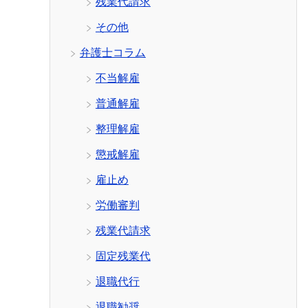
残業代請求
その他
弁護士コラム
不当解雇
普通解雇
整理解雇
懲戒解雇
雇止め
労働審判
残業代請求
固定残業代
退職代行
退職勧奨