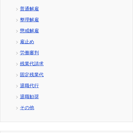
普通解雇
整理解雇
懲戒解雇
雇止め
労働審判
残業代請求
固定残業代
退職代行
退職勧奨
その他